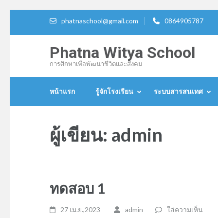
ข้าม
phatnaschool@gmail.com
0864905787
ไป
ที่
Phatna Witya School
เนื้อหา
การศึกษาเพื่อพัฒนาชีวิตและสังคม
(กด
Enter)
หน้าแรก
รู้จักโรงเรียน
ระบบสารสนเทศ
ผู้เขียน:
admin
ทดสอบ 1
27 เม.ย.,2023
admin
ใส่ความเห็น